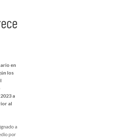
rece
ario en
gún los
l
e
 2023 a
ior al
ignado a
edio por