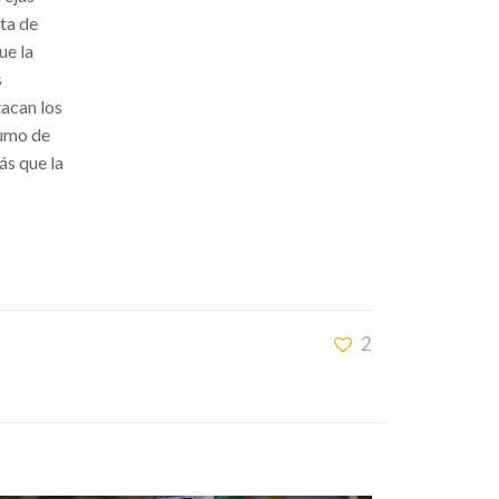
ita de
ue la
s
tacan los
sumo de
ás que la
2