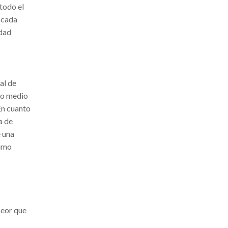
todo el
 cada
idad
al de
cio medio
En cuanto
a de
e una
sumo
peor que