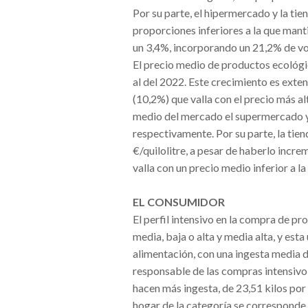
Por su parte, el hipermercado y la ti
proporciones inferiores a la que manti
un 3,4%, incorporando un 21,2% de v
El precio medio de productos ecológic
al del 2022. Este crecimiento es exte
(10,2%) que valla con el precio más a
medio del mercado el supermercado y l
respectivamente. Por su parte, la tie
€/quilolitre, a pesar de haberlo inc
valla con un precio medio inferior a l
EL CONSUMIDOR
El perfil intensivo en la compra de 
media, baja o alta y media alta, y est
alimentación, con una ingesta media de
responsable de las compras intensivo 
hacen más ingesta, de 23,51 kilos por 
hogar de la categoría se corresponde 