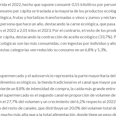
gerida el 2022, hecho que supone consumir 0,55 kilolitros por pers
onsumo per cápita se traslada a la mayoría de los productos ecológ
gica, frutas y hortalizas transformadas o vinos y zumos y néctar
persona que hace un año, destacando la carne ecológica, que pasa
 el 2022 a 2,01 kilos el 2023. Por el contrario, el resto de los pro
 cápita, destacando la contracción de aceite ecológico (33,7%). P
 ecológicas son las más consumidas, con ingestas por individuo y añ
, estas categorías ven reducido su consumo en un 6,8% y 5,3%,
upermercado y el autoservicio representa la parte mayoritaria de
alimentos ecológicos, la tienda tradicional es el canal que mayor pa
 pierde un 8,8% de intensidad de compra, la caída más grande entre 
, el supermercado es el segundo canal en proporción de volumen de
n el 27,7% del volumen y un crecimiento del 6,2% respecto al 2022
 del resto de canales, que distribuye un 20,0% del volumen total d
mucho más alta que a la total alimentación, donde tiene un peso de