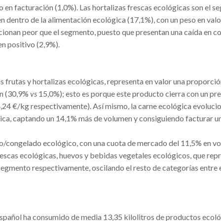
 en facturación (1,0%). Las hortalizas frescas ecológicas son el s
dentro de la alimentación ecológica (17,1%), con un peso en valo
cionan peor que el segmento, puesto que presentan una caída en 
 en positivo (2,9%).
as frutas y hortalizas ecológicas, representa en valor una proporci
en (30,9%
vs
15,0%); esto es porque este producto cierra con un pr
,24 €/kg respectivamente). Así mismo, la carne ecológica evoluci
ógica, captando un 14,1% más de volumen y consiguiendo facturar 
esco/congelado ecológico, con una cuota de mercado del 11,5% en v
frescas ecológicas, huevos y bebidas vegetales ecológicos, que rep
segmento respectivamente, oscilando el resto de categorías entre 
español ha consumido de media 13,35 kilolitros de productos ecoló