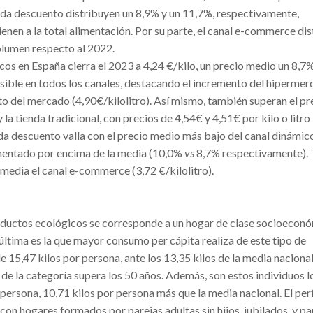
enda descuento distribuyen un 8,9% y un 11,7%, respectivamente,
enen a la total alimentación. Por su parte, el canal e-commerce di
olumen respecto al 2022.
os en España cierra el 2023 a 4,24 €/kilo, un precio medio un 8,7
nsible en todos los canales, destacando el incremento del hiperme
lto del mercado (4,90€/kilolitro). Así mismo, también superan el pr
a tienda tradicional, con precios de 4,54€ y 4,51€ por kilo o litro
nda descuento valla con el precio medio más bajo del canal dinámic
rementado por encima de la media (10,0%
vs
8,7% respectivamente).
a media el canal e-commerce (3,72 €/kilolitro).
productos ecológicos se corresponde a un hogar de clase socioecon
a última es la que mayor consumo per cápita realiza de este tipo de
 15,47 kilos por persona, ante los 13,35 kilos de la media nacional
de la categoría supera los 50 años. Además, son estos individuos l
persona, 10,71 kilos por persona más que la media nacional. El perf
con hogares formados por parejas adultas sin hijos, jubilados, y pa