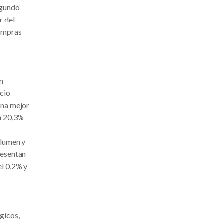
egundo
r del
compras
ón
ecio
ona mejor
un 20,3%
olumen y
resentan
el 0,2% y
gicos,