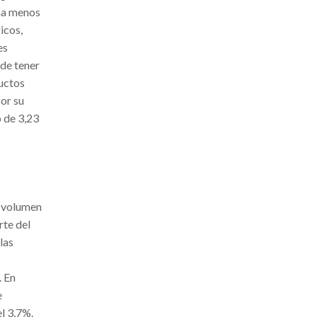
ona menos
icos,
es
 de tener
ductos
or su
o de 3,23
l volumen
rte del
las
. En
e
l 3,7%.