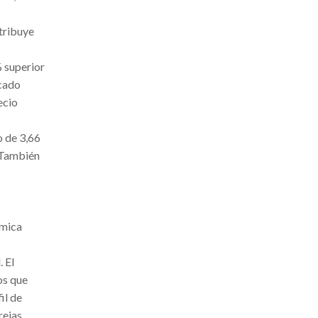
stribuye
% superior
rcado
ecio
o de 3,66
 También
ómica
. El
os que
il de
rejas