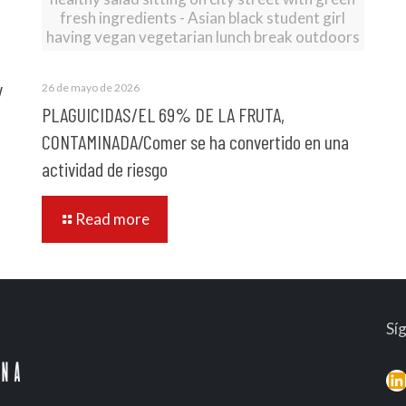
fresh ingredients - Asian black student girl
having vegan vegetarian lunch break outdoors
y
26 de mayo de 2026
PLAGUICIDAS/EL 69% DE LA FRUTA,
CONTAMINADA/Comer se ha convertido en una
actividad de riesgo
Read more
Sí
L