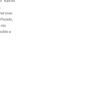
d “Raíces
,
merosas
. Pasado,
 las
sible a