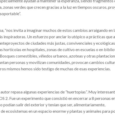
especialmente ayudan a mantener la esperanza, siendo fragmentos
, zonas verdes que crecen gracias a la luz en tiempos oscuros, pr
nsoportable”.
apa, “nos invita a imaginar muchos de estos cambios arraigando en l
s inspiradoras. Un esfuerzo por anclar lo utópico a prácticas que a
anteproyectos de ciudades más justas, convivenciales y ecológica
s hortícolas en hospitales, zonas de cultivo en escuelas o en biblio
. Bosques comestibles, viñedos urbanos, azoteas y otras plantacio
 juntan personas y movilizan comunidades, provocan cambios cultur
tros mismos hemos sido testigo de muchas de esas experiencias.
 autor repasa algunas experiencias de “huertopías”. Muy interesant
OS 2. Fue un experimento que consistió en encerrar a 8 personas e
o podían salir del exterior y tenían que ser, alimentariamente,
s de ecosistemas en un espacio enorme y plantas y animales para p