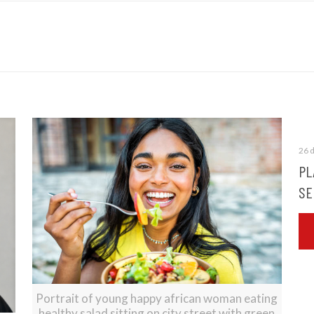
26 
PL
SE
Portrait of young happy african woman eating
healthy salad sitting on city street with green