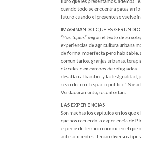
libro que les presentamos, además, “
cuando todo se encuentra patas arriba
futuro cuando el presente se vuelve i
IMAGINANDO QUE ES GERUNDIO
“Huertopías”
, según el texto de su sol
experiencias de agricultura urbana má
de forma imperfecta pero habitable, 
comunitarios, granjas urbanas, terapia
cárceles o en campos de refugiados..
desafían al hambre y la desigualdad,
reverdecen el espacio público”. Noso
Verdaderamente, reconfortan.
LAS EXPERIENCIAS
Son muchas los capítulos en los que el
que nos recuerda la experiencia de BI
especie de terrario enorme en el que n
autosuficientes. Tenían diversos tipo