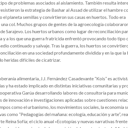
tipo de problemas asociados al aislamiento. También resulta inter
esistieron la estrategia de Bashar al Assad de utilizar el hambre
o el planeta semillas y convirtieron sus casas en huertos. Todo era
o una col. Muchos grupos de gentes de la agroecología colaboraro
 de Sarajevo. Los huertos urbanos como lugar de reconciliación pa
da y a los que una guerra fratricida enfrentó provocando todo tipo 
sedio continuado y salvaje. Tras la guerra, los huertos se convirtier
econciliación en una sociedad profundamente dividida y en la que la
 heridas difíciles de cicatrizar.
oberanía alimentaria, J.J. Fernández Casadevante
“Kois” es activist
s y ha estado implicado en distintas iniciativas comunitarias y p
Cooperativa Garúa desarrollando labores de consultoría para munic
s de innovación e investigaciones aplicadas sobre cuestiones rela
ampos como el urbanismo, los movimientos sociales, la economía so
ivas como ”Pedagogías del mañana: ecología, educación y arte”, re
 Reina Sofía; el ciclo anual «Ecotopías y nuevas narrativas frente a