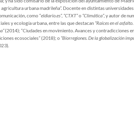
a; y ha sido comisario de la exposición del ayuntamiento de Madri
a agricultura urbana madrileña”. Docente en distintas universidades
omunicación, como “
eldiario.es”
, “
CTXT”
o
“
Climática”
,
y autor de nu
ales y ecología urbana, entre las que destacan
“R
aíces en el asfalto
na”
(2014); “Ciudades en movimiento. Avances y contradicciones en
siciones ecosociales” (2018); o
“
Biorregiones. De la globalización impo
023).