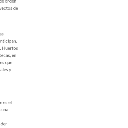
 de orden
oyectos de
as
nticipan,
s. Huertos
tecas, en
nes que
ales y
e es el
n una
oder