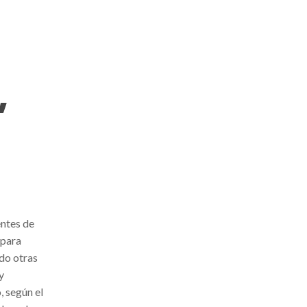
.
”
entes de
 para
ndo otras
y
, según el