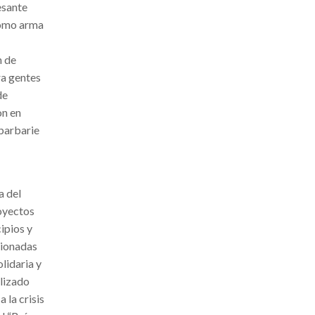
esante
 como arma
n de
ra gentes
de
on en
 barbarie
a del
royectos
ipios y
cionadas
lidaria y
alizado
 la crisis