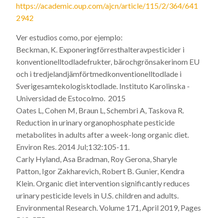
https://academic.oup.com/ajcn/article/115/2/364/641
2942
Ver estudios como, por ejemplo:
Beckman, K. Exponeringförresthalteravpesticider i
konventionelltodladefrukter, bärochgrönsakerinom EU
och i tredjelandjämförtmedkonventionelltodlade i
Sverigesamtekologisktodlade.
Instituto Karolinska -
Universidad de Estocolmo. 2015
Oates L, Cohen M, Braun L, Schembri A, Taskova R.
Reduction in urinary organophosphate pesticide
metabolites in adults after a week-long organic diet.
Environ Res. 2014 Jul;132:105-11.
Carly Hyland, Asa Bradman, Roy Gerona, Sharyle
Patton, Igor Zakharevich, Robert B. Gunier, Kendra
Klein. Organic diet intervention significantly reduces
urinary pesticide levels in U.S. children and adults.
Environmental Research. Volume 171, April 2019, Pages