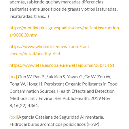
además, sabiendo que hay marcadas diferencias
sanitarias entre unos tipos de grasas y otros (saturadas,
insaturadas, trans…)
https://medlineplus.gov/spanish/ency/patientinstruction
s/000838.htm
https://www.who.int/es/news-room/fact-
sheets/detail/healthy-diet
https://www.efsa.europa.eu/en/efsajournal/pub/1461
[xx]
Guo W, Pan B, Sakkiah S, Yavas G, Ge W, Zou W,
Tong W, Hong H. Persistent Organic Pollutants in Food:
Contamination Sources, Health Effects and Detection
Methods.
Int J Environ Res PublicHealth. 2019 Nov
8;16(22):4361.
[xxi]
Agencia Catalana de Seguridad Alimentaria.
Hidrocarburos aromáticos policíclicos (HAP)