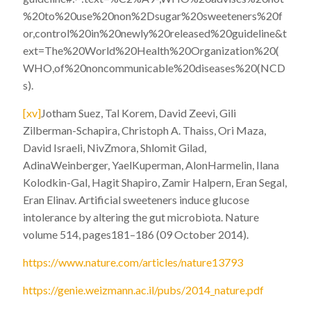
%20to%20use%20non%2Dsugar%20sweeteners%20f
or,control%20in%20newly%20released%20guideline&t
ext=The%20World%20Health%20Organization%20(
WHO,of%20noncommunicable%20diseases%20(NCD
s).
[xv]
Jotham Suez, Tal Korem, David Zeevi, Gili
Zilberman-Schapira, Christoph A. Thaiss, Ori Maza,
David Israeli, NivZmora, Shlomit Gilad,
AdinaWeinberger, YaelKuperman, AlonHarmelin, Ilana
Kolodkin-Gal, Hagit Shapiro, Zamir Halpern, Eran Segal,
Eran Elinav.
Artificial sweeteners induce glucose
intolerance by altering the gut microbiota. Nature
volume 514, pages181–186 (09 October 2014).
https://www.nature.com/articles/nature13793
https://genie.weizmann.ac.il/pubs/2014_nature.pdf