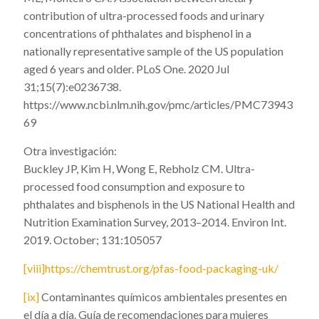
contribution of ultra-processed foods and urinary
concentrations of phthalates and bisphenol in a
nationally representative sample of the US population
aged 6 years and older. PLoS One. 2020 Jul
31;15(7):e0236738.
https://www.ncbi.nlm.nih.gov/pmc/articles/PMC73943
69
Otra investigación:
Buckley JP, Kim H, Wong E, Rebholz CM.
Ultra-
processed food consumption and exposure to
phthalates and bisphenols in the US National Health and
Nutrition Examination Survey, 2013–2014. Environ Int.
2019. October; 131:105057
[viii]
https://chemtrust.org/pfas-food-packaging-uk/
[ix]
Contaminantes químicos ambientales presentes en
el día a día. Guía de recomendaciones para mujeres