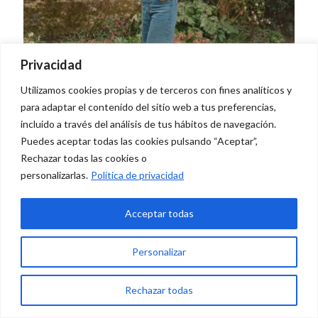
Privacidad
26 de marzo de 2025
Utilizamos cookies propias y de terceros con fines analíticos y
EL LIBRO/“EL JARDÍN CONTRA EL TIEMPO”/Una
para adaptar el contenido del sitio web a tus preferencias,
incluido a través del análisis de tus hábitos de navegación.
obra de Olivia Laing
Puedes aceptar todas las cookies pulsando “Aceptar”,
Rechazar todas las cookies o
Read more
personalizarlas.
Política de privacidad
Acceptar todas
Personalizar
0
Rechazar todas