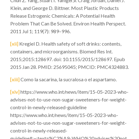
Chun Z. Yang, Stuart I. Yaniger,V. Craig Jordan, Daniel J.
Klein, and George D. Bittner. Most Plastic Products
Release Estrogenic Chemicals: A Potential Health
Problem That Can Be Solved. Environ Health Perspect.
2011 Jul 1; 119(7): 989–996.
[xii]
Kregiel D. Health safety of soft drinks: contents,
containers, and microorganisms.
Biomed Res Int.
2015;2015:128697. doi: 10.1155/2015/128697. Epub
2015 Jan 28. PMID: 25695045; PMCID: PMC4324883.
[xiii]
Como la sacarina, la sucralosa o el aspartamo.
[xiv]
https://www.who.int/news/item/15-05-2023-who-
advises-not-to-use-non-sugar-sweeteners-for-weight-
control-in-newly-released-guideline
https://www.who.int/news/item/15-05-2023-who-
advises-not-to-use-non-sugar-sweeteners-for-weight-
control-in-newly-released-
guideline#:~:text=%C2%A9-,WHO%20advises%20not