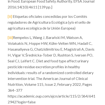
in Food. European Food Safety Authority. EFSA Journal
2016;14(10):4611 [139 pp.]
[ii]
Etiquetas oficiales concedidas por los Comités
reguladores de Agricultura Ecológica (y/o el sello de
agricultura ecológica de la Unión Europea)
[iii]
Rempelos L, Wang J, Barański M, Watson A,
Volakakis N, Hoppe HW, Kühn-Velten WN, Hadall C,
Hasanaliyeva G, Chatzidimitriou E, Magistrali A, Davis
H, Vigar V, Średnicka-Tober D, Rushton S, Iversen PO,
Seal CJ, Leifert C. Diet and food type affect urinary
pesticide residue excretion profiles in healthy
individuals: results of a randomized controlled dietary
intervention trial. The American Journal of Clinical
Nutrition, Volume 115, Issue 2, February 2022, Pages
364–377
https://academic.oup.com/ajcn/article/115/2/364/641
2942?login=false