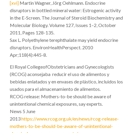
[xvi]
Martin Wagner, Jörg Oehlmann. Endocrine
disruptors in bottled mineral water: Estrogenic activity
in the E-Screen. The Journal of Steroid Biochemistry and
Molecular Biology. Volume 127, Issues 1–2, October
2011, Pages 128-135.
Sax L. Polyethylene terephthalate may yield endocrine
disruptors.
EnvironHealthPerspect. 2010
Apr;118(4):445-8.
El Royal CollegeofObstetricians and Gynecologists
(RCOG) aconsejaba reducir el uso de alimentos y
bebidas enlatados y en envases de plástico, incluidos los
usados para el almacenamiento de alimentos.
RCOG release: Mothers-to-be should be aware of
unintentional chemical exposures, say experts.
News 5 June
2013
https://www.rcog.org.uk/en/news/rcog-release-
mothers-to-be-should-be-aware-of-unintentional-