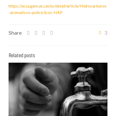
https://acsa.gencat.cat/es/detall/article/Hidrocarburos
-aromaticos-policiclicos-HAP
Share
3
Related posts