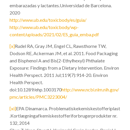
embarazadas y lactantes.Universidad de Barcelona.
2020
http://www.ub.edu/toxicbody/es/guia/
http://www.ub.edu/toxicbody/wp-
content/uploads/2021/02/ES_guia_emba.pdf
[x]
Rudel RA, Gray JM, Engel CL, Rawsthorne TW,
Dodson RE, Ackerman JM, et al. 2011. Food Packaging
and Bisphenol A and Bis(2-Ethylhexyl) Phthalate
Exposure: Findings from a Dietary Intervention. Environ
Health Perspect. 2011 Jul;119(7):914-20. Environ
Health Perspect.
doi:10.1289/ehp.1003170
http://www.ncbi.nlm.nih.gov/
pmc/articles/PMC3223004/
[xi]
EPA Dinamarca. Problematiskekemiskestofferiplast
.Kortlægningafkemiskestofferiforbrugerprodukter nr.
132, 2014