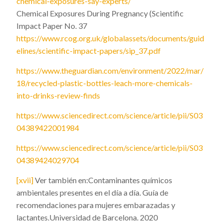
chemical-exposures-say-experts/
Chemical Exposures During Pregnancy (Scientific
Impact Paper No. 37
https://www.rcog.org.uk/globalassets/documents/guid
elines/scientific-impact-papers/sip_37.pdf
https://www.theguardian.com/environment/2022/mar/
18/recycled-plastic-bottles-leach-more-chemicals-
into-drinks-review-finds
https://www.sciencedirect.com/science/article/pii/S03
04389422001984
https://www.sciencedirect.com/science/article/pii/S03
04389424029704
[xvii]
Ver también en:Contaminantes químicos
ambientales presentes en el día a día. Guía de
recomendaciones para mujeres embarazadas y
lactantes.Universidad de Barcelona. 2020