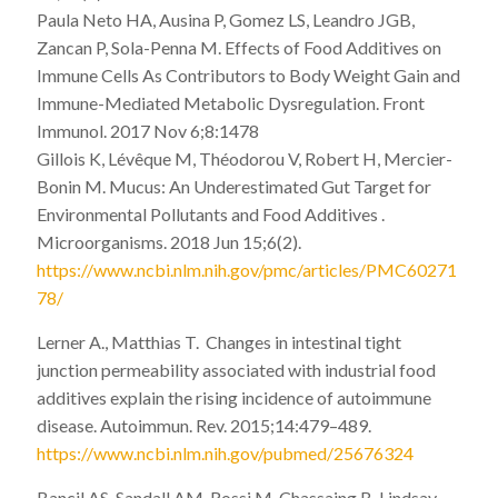
Paula Neto HA, Ausina P, Gomez LS, Leandro JGB,
Zancan P, Sola-Penna M. Effects of Food Additives on
Immune Cells As Contributors to Body Weight Gain and
Immune-Mediated Metabolic Dysregulation. Front
Immunol. 2017 Nov 6;8:1478
Gillois K, Lévêque M, Théodorou V, Robert H, Mercier-
Bonin M. Mucus: An Underestimated Gut Target for
Environmental Pollutants and Food Additives .
Microorganisms. 2018 Jun 15;6(2).
https://www.ncbi.nlm.nih.gov/pmc/articles/PMC60271
78/
Lerner A., Matthias T. Changes in intestinal tight
junction permeability associated with industrial food
additives explain the rising incidence of autoimmune
disease. Autoimmun. Rev. 2015;14:479–489.
https://www.ncbi.nlm.nih.gov/pubmed/25676324
Bancil AS, Sandall AM, Rossi M, Chassaing B, Lindsay