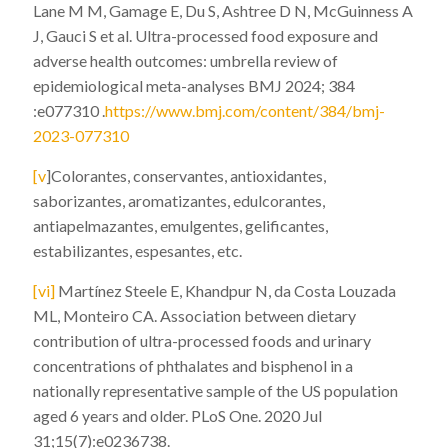
Lane M M, Gamage E, Du S, Ashtree D N, McGuinness A
J, Gauci S et al. Ultra-processed food exposure and
adverse health outcomes: umbrella review of
epidemiological meta-analyses BMJ 2024; 384
:e077310 .
https://www.bmj.com/content/384/bmj-
2023-077310
[v
]
Colorantes, conservantes, antioxidantes,
saborizantes, aromatizantes, edulcorantes,
antiapelmazantes, emulgentes, gelificantes,
estabilizantes, espesantes, etc.
[vi]
Martínez Steele E, Khandpur N, da Costa Louzada
ML, Monteiro CA.
Association between dietary
contribution of ultra-processed foods and urinary
concentrations of phthalates and bisphenol in a
nationally representative sample of the US population
aged 6 years and older. PLoS One. 2020 Jul
31;15(7):e0236738.