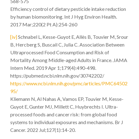
568-575
Efficiency control of dietary pesticide intake reduction
by human biomonitoring. Int J Hyg Environ Health.
2017 Mar;220(2 Pt A):254-260
[iv]
Schnabel L, Kesse-Guyot E, Allès B, Touvier M, Srour
B, Hercberg S, Buscail C, Julia C. Association Between
Ultraprocessed Food Consumption and Risk of
Mortality Among Middle-aged Adults in France. JAMA
Intern Med. 2019 Apr 1;179(4):490-498.
https://pubmed.ncbi.nlm.nih.gov/30742202/
https://www.ncbi.nlm.nih.gov/pmc/articles/PMC64502
95/
Kliemann N, Al Nahas A, Vamos EP, Touvier M, Kesse-
Guyot E, Gunter MJ, Millett C, Huybrechts I. Ultra-
processed foods and cancer risk: from global food
systems to individual exposures and mechanisms. Br J
Cancer. 2022 Jul;127(1):14-20.