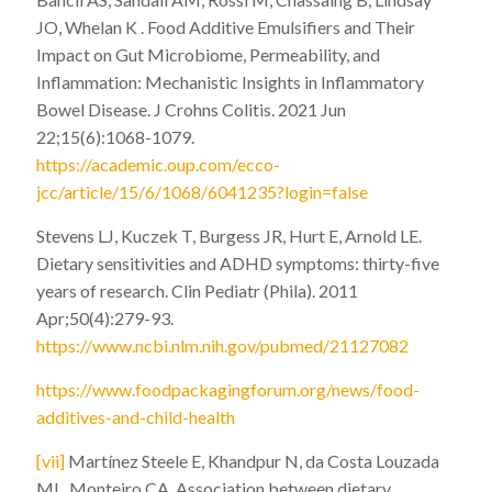
JO, Whelan K . Food Additive Emulsifiers and Their
Impact on Gut Microbiome, Permeability, and
Inflammation: Mechanistic Insights in Inflammatory
Bowel Disease. J Crohns Colitis. 2021 Jun
22;15(6):1068-1079.
https://academic.oup.com/ecco-
jcc/article/15/6/1068/6041235?login=false
Stevens LJ, Kuczek T, Burgess JR, Hurt E, Arnold LE.
Dietary sensitivities and ADHD symptoms: thirty-five
years of research. Clin Pediatr (Phila). 2011
Apr;50(4):279-93.
https://www.ncbi.nlm.nih.gov/pubmed/21127082
https://www.foodpackagingforum.org/news/food-
additives-and-child-health
[vii]
Martínez Steele E, Khandpur N, da Costa Louzada
ML, Monteiro CA.
Association between dietary