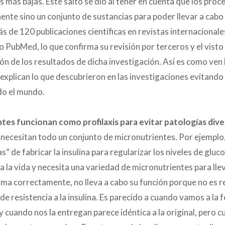
is más bajas. Este salto se dio al tener en cuenta que los pro
ente sino un conjunto de sustancias para poder llevar a cab
s de 120 publicaciones científicas en revistas internacional
 PubMed, lo que confirma su revisión por terceros y el visto 
ción de los resultados de dicha investigación. Así es como ven l
explican lo que descubrieron en las investigaciones evitando
do el mundo.
es funcionan como profilaxis para evitar patologías dive
 necesitan todo un conjunto de micronutrientes. Por ejemplo, 
” de fabricar la insulina para regularizar los niveles de gluc
ra la vida y necesita una variedad de micronutrientes para lle
rma correctamente, no lleva a cabo su función porque no es r
e resistencia a la insulina. Es parecido a cuando vamos a la 
 y cuando nos la entregan parece idéntica a la original, pero 