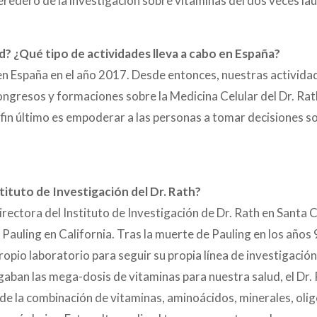
eredero de la investigación sobre vitaminas del dos veces lau
lud? ¿Qué tipo de actividades lleva a cabo en España?
ó en España en el año 2017. Desde entonces, nuestras activid
ongresos y formaciones sobre la Medicina Celular del Dr. Rath 
l fin último es empoderar a las personas a tomar decisiones 
tituto de Investigación del Dr. Rath?
 directora del Instituto de Investigación de Dr. Rath en Santa
 Pauling en California. Tras la muerte de Pauling en los años 
 propio laboratorio para seguir su propia línea de investigació
gaban las mega-dosis de vitaminas para nuestra salud, el Dr. 
 de la combinación de vitaminas, aminoácidos, minerales, ol