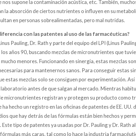
s que nos supone la contaminación acústica, etc. También, much
n la absorción de ciertos nutrientes o influyen en su metabo
esultan en personas sobrealimentadas, pero mal nutridas.
diferencia con las patentes al uso de las farmacéuticas?
nus Pauling, Dr. Rath y parte del equipo del LPI (Linus Pauling
n los años 90, buscando mezclas de micronutrientes que tuvi
es mucho menores. Funcionando en sinergia, estas mezclas so
s necesarias para mantenernos sanos. Para conseguir estas si
que estas mezclas solo se consiguen por experimentación. As
el laboratorio antes de que salgan al mercado. Mientras habit
de micronutrientes registran y protegen su producto como 
e ha hecho un registro en las oficinas de patentes de EE. UU.
dios que hay detrás de las fórmulas están bien hechos y perm
Este tipo de patentes ya usadas por Dr. Pauling y Dr. Rath al 
s fórmulas más caras, tal como lo hace la industria farmacéu