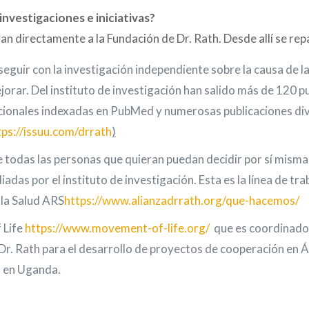
investigaciones e iniciativas?
van directamente a la Fundación de Dr. Rath. Desde allí se re
 seguir con la investigación independiente sobre la causa de
rar. Del instituto de investigación han salido más de 120 p
nacionales indexadas en PubMed y numerosas publicaciones di
tps://issuu.com/drrath
)
e todas las personas que quieran puedan decidir por sí mism
das por el instituto de investigación. Esta es la línea de trab
 la Salud ARS
https://www.alianzadrrath.org/que-hacemos/
 Life
https://www.movement-of-life.org/
que es coordinado 
Dr. Rath para el desarrollo de proyectos de cooperación en Á
s en Uganda.