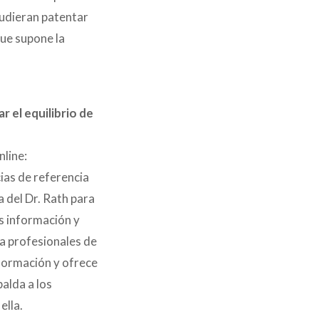
pudieran patentar
que supone la
 el equilibrio de
nline:
ias de referencia
a del Dr. Rath para
s información y
ra profesionales de
 formación y ofrece
alda a los
ella.