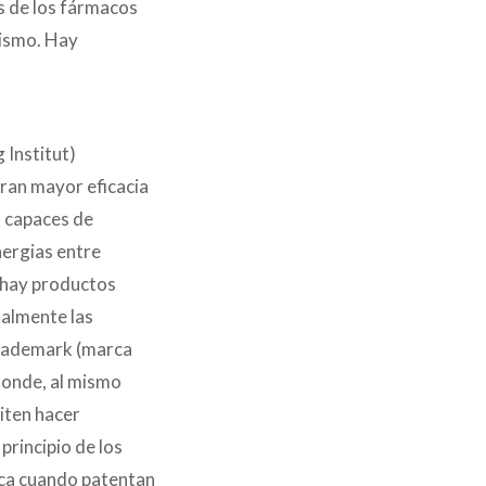
os de los fármacos
lismo. Hay
 Institut)
eran mayor eficacia
n capaces de
nergias entre
í hay productos
ualmente las
trademark (marca
 donde, al mismo
iten hacer
principio de los
tica cuando patentan