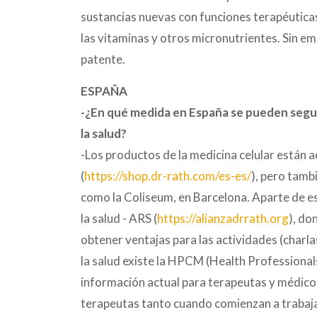
sustancias nuevas con funciones terapéuticas.
las vitaminas y otros micronutrientes. Sin e
patente.
ESPAÑA
-¿En qué medida en España se pueden seguir
la salud?
-Los productos de la medicina celular están aq
(
https://shop.dr-rath.com/es-es/
), pero tamb
como la Coliseum, en Barcelona. Aparte de eso
la salud - ARS (
https://alianzadrrath.org
), do
obtener ventajas para las actividades (charla
la salud existe la HPCM (Health Professionals
información actual para terapeutas y médico
terapeutas tanto cuando comienzan a trabajar