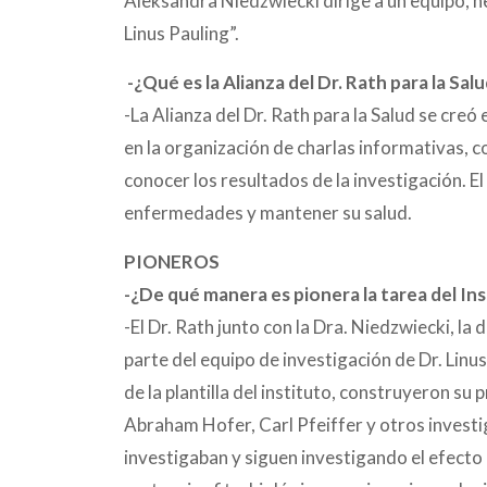
Aleksandra Niedzwiecki dirige a un equipo, h
Linus Pauling”.
-¿Qué es la Alianza del Dr. Rath para la Sa
-La Alianza del Dr. Rath para la Salud se cre
en la organización de charlas informativas, c
conocer los resultados de la investigación. E
enfermedades y mantener su salud.
PIONEROS
-¿De qué manera es pionera la tarea del Ins
-El Dr. Rath junto con la Dra. Niedzwiecki, la
parte del equipo de investigación de Dr. Linus
de la plantilla del instituto, construyeron su
Abraham Hofer, Carl Pfeiffer y otros investi
investigaban y siguen investigando el efecto