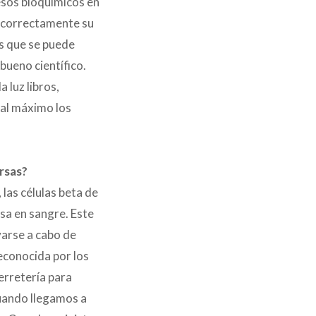
cesos bioquímicos en
o correctamente su
es que se puede
bueno científico.
a luz libros,
 al máximo los
rsas?
las células beta de
osa en sangre. Este
varse a cabo de
econocida por los
ferretería para
cuando llegamos a