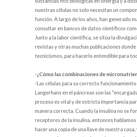
sustancias fito-biológicas en sinergia y a dos
nuestras células no solo necesitan un compon
función. A largo de los años, han generado má
consultar en bancos de datos científicos como
Junto a la labor científica, se sitúa la divulga
revistas y otras muchas publicaciones donde 
tecnicismos, para hacerlo entendible para to
-¿Cómo las combinaciones de micronutrient
-Las células para su correcto funcionamiento
Langerhans en el páncreas son las “encargadas
proceso es vital y de estricta importancia pa
manera correcta. Cuando la insulina no se fo
receptores de la insulina, entonces hablamos d
hacer una copia de una llave de nuestra casa,