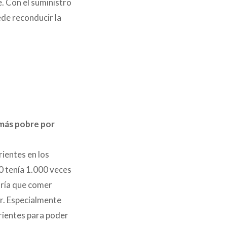
e. Con el suministro
de reconducir la
 más pobre por
ientes en los
0 tenía 1.000 veces
ndría que comer
or. Especialmente
rientes para poder