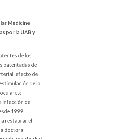
ular Medicine
s por la UAB y
patentes de los
as patentadas de
terial: efecto de
estimulación de la
oculares:
e infección del
desde 1999,
ra restaurar el
 la doctora