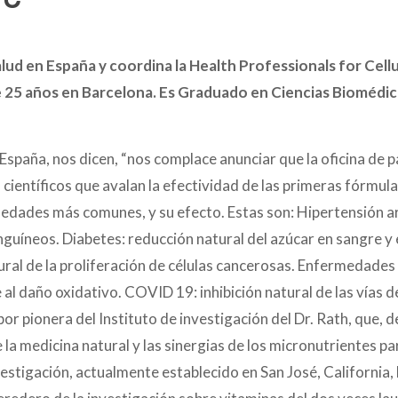
Salud en España y coordina la Health Professionals for Cell
 25 años en Barcelona.
Es
Graduado en Ciencias Biomédica
 España, nos dicen, “nos complace anunciar que la oficina de 
científicos que avalan la efectividad de las primeras fórmul
medades más comunes, y su efecto. Estas son: Hipertensión ar
anguíneos.
Diabetes: reducción natural del azúcar en sangre y 
ural de la proliferación de células cancerosas.
Enfermedades 
 al daño oxidativo.
COVID 19: inhibición natural de las vías d
bor pionera del
Instituto de investigación del Dr. Rath, que, 
e la medicina natural y las sinergias de los micronutrientes pa
nvestigación, actualmente establecido en San José, California,