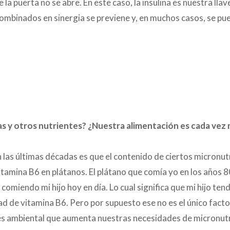
a puerta no se abre. En este caso, la insulina es nuestra llav
mbinados en sinergia se previene y, en muchos casos, se pue
as y otros nutrientes? ¿Nuestra alimentación es cada vez
as últimas décadas es que el contenido de ciertos micronutr
itamina B6 en plátanos. El plátano que comía yo en los años 8
comiendo mi hijo hoy en día. Lo cual significa que mi hijo te
d de vitamina B6. Pero por supuesto ese no es el único fact
rés ambiental que aumenta nuestras necesidades de micronut