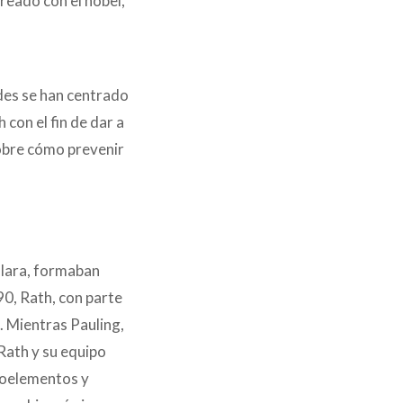
reado con el nobel,
ades se han centrado
con el fin de dar a
sobre cómo prevenir
 Clara, formaban
90, Rath, con parte
n. Mientras Pauling,
Rath y su equipo
igoelementos y