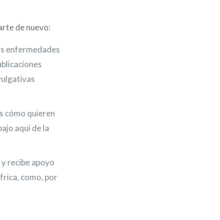
parte de nuevo:
 las enfermedades
ublicaciones
vulgativas
as cómo quieren
ajo aquí de la
y recibe apoyo
frica, como, por