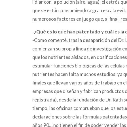
lidiar con la polución (aire, agua), el estré
que se están consumiendo a gran escala evita
numerosos factores en juego que, al final, r
-¿Qué es lo que han patentado y cuál es la 
-Como comenté, tras la desaparición del Dr. Li
comienzan su propia línea de investigación e
que los nutrientes aislados, en dosificacion
estimular funciones biológicas de las célula
nutrientes hacen falta muchos estudios, ya 
finales que llevan varios años de trabajo en 
empresas que diseñan y fabrican productos 
registrada), desde la fundación de Dr. Rath s
tiempo, las oficinas comprueban que los estu
declaraciones sobre las fórmulas patentadas. 
años 90… no tienen el fin de poder vender la