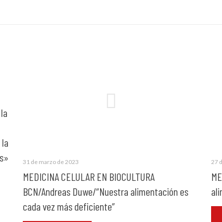
la
 la
és»
31 de marzo de 2023
27 
MEDICINA CELULAR EN BIOCULTURA
ME
BCN/Andreas Duwe/“Nuestra alimentación es
al
cada vez más deficiente”