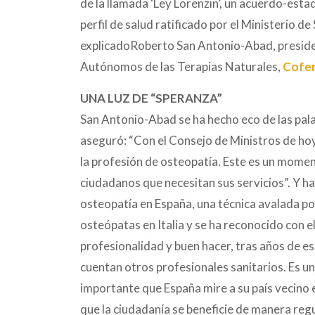
de la llamada ‘Ley Lorenzin’, un acuerdo-esta
perfil de salud ratificado por el Ministerio de
explicadoRoberto San Antonio-Abad, presiden
Autónomos de las Terapias Naturales,
Cofe
UNA LUZ DE “SPERANZA”
San Antonio-Abad se ha hecho eco de las pala
aseguró: “Con el Consejo de Ministros de ho
la profesión de osteopatía. Este es un mome
ciudadanos que necesitan sus servicios”. Y ha
osteopatía en España, una técnica avalada po
osteópatas en Italia y se ha reconocido con el
profesionalidad y buen hacer, tras años de es
cuentan otros profesionales sanitarios. Es u
importante que España mire a su país vecino e
que la ciudadanía se beneficie de manera reg