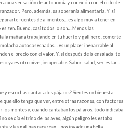
ra una sensación de autonomía y conexión con el ciclo de
ranzador. Pero, además, es soberanía alimentaria. Y, si
asegurarte fuentes de alimentos… es algo muy a tener en
o es zen. Bueno, casi todos lo son… Menos las
 la mañana trabajando en tu huerto y gallinero, comerte
molacha autocosechadas... es un placer inenarrable al
en el precio con el valor. Y, si después de la ensalada, te
so ya es otro nivel, insuperable. Sabor, salud, ser, estar...
e y escuchas cantar a los pájaros? Sientes un bienestar
 que ello tenga que ver, entre otras razones, con factores
 los montes y, cuando cantaban los pájaros, todo indicaba
 no se oía el trino de las aves, algún peligro les estaba
anta y las gallinas cacarean... nos invade una bella