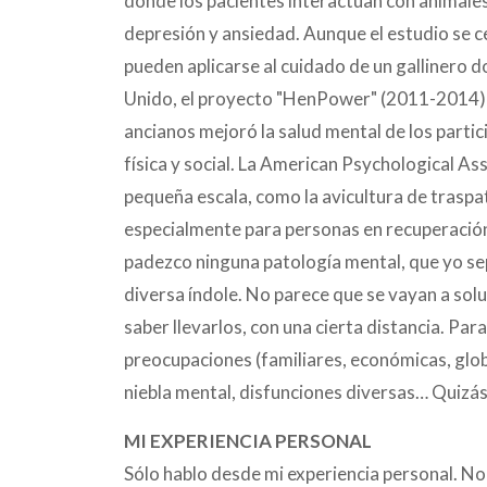
donde los pacientes interactúan con animales
depresión y ansiedad. Aunque el estudio se ce
pueden aplicarse al cuidado de un gallinero 
Unido, el proyecto "HenPower" (2011-2014) d
ancianos mejoró la salud mental de los parti
física y social. La American Psychological A
pequeña escala, como la avicultura de traspa
especialmente para personas en recuperación 
padezco ninguna patología mental, que yo s
diversa índole. No parece que se vayan a sol
saber llevarlos, con una cierta distancia. Par
preocupaciones (familiares, económicas, glob
niebla mental, disfunciones diversas… Quizás
MI EXPERIENCIA PERSONAL
Sólo hablo desde mi experiencia personal. No 