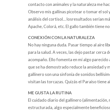
contacto con animales y la naturaleza me hace
Observo mis gallinas picotear o tomar el sol
análisis del cortisol… losresultados serían má
Apache, Colorá, etc. El gallo también tiene
CONEXIÓN CON LA NATURALEZA
No hay ninguna duda. Pasar tiempo al aire libr
para la salud. A veces, las dejo pastar cerca d
acompaño. Ello fomenta en mí algo parecido a
que se ha demostrado reduce la ansiedad y mej
gallinero son una sinfonía de sonidos bellísi
visitan las torcazas. Quizás el Paraíso tiene 
ME GUSTA LA RUTINA
El cuidado diario del gallinero (alimentación
estructurada, algo especialmente beneficios