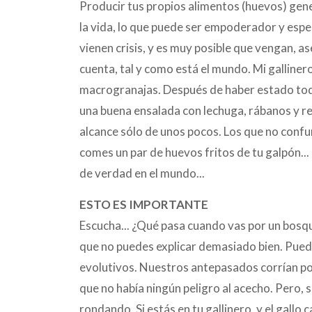
Producir tus propios alimentos (huevos) gene
la vida, lo que puede ser empoderador y espe
vienen crisis, y es muy posible que vengan, 
cuenta, tal y como está el mundo. Mi galliner
macrogranajas. Después de haber estado toda
una buena ensalada con lechuga, rábanos y re
alcance sólo de unos pocos. Los que no confund
comes un par de huevos fritos de tu galpón... e
de verdad en el mundo...
ESTO ES IMPORTANTE
Escucha... ¿Qué pasa cuando vas por un bosqu
que no puedes explicar demasiado bien. Puede
evolutivos. Nuestros antepasados corrían por
que no había ningún peligro al acecho. Pero, si
rondando. Si estás en tu gallinero, y el gallo c