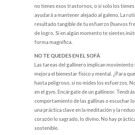
no tienes esos trastornos, o si solo los tienes
ayudará a mantener alejado al galeno. La rut
resultado tangible de tu esfuerzo (huevos fre
de logro. Si en algún momento te sientes inúti
forma magnífica.
NO TE QUEDES EN EL SOFÁ
Las tareas del gallinero implican movimiento (
mejora el bienestar físico y mental. ¿Para que
hasta peligroso, si no mides los esfuerzos. N
en el gym. Encárgate de un gallineor. Tendrá
comportamiento de las gallinas o escuchar los
una práctica clave en la meditación y la reduc
corazón lo sagrado, lo divino. No hay práctic
sostenible.