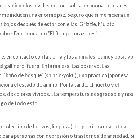
 disminuir los niveles de cortisol, la hormona del estrés.
 y me inducen una enorme paz. Seguro que si me hiciera un
s bajos después de estar con ellas: Grizzie, Mulata,
 nombre: Don Leonardo “El Rompecorazones”.
e, en contacto con la tierra y los animales, es muy positivo
el gallinero, fuera. En la maleza. Las observo. Las
l "baño de bosque" (shinrin-yoku), una práctica japonesa
ora el estado de ánimo. Por la tarde, el huerto y el
mos, de colores vívidos… La temperatura es agradable y nos
algo de todo esto.
, recolección de huevos, limpieza) proporciona una rutina
o para personas con depresión o trastornos de ansiedad. Si