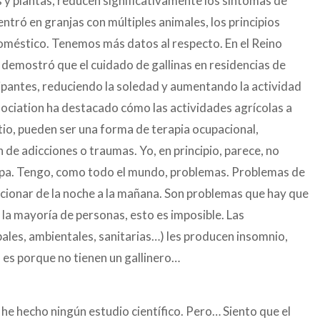
 y plantas, reducen significativamente los síntomas de
ntró en granjas con múltiples animales, los principios
doméstico. Tenemos más datos al respecto. En el Reino
emostró que el cuidado de gallinas en residencias de
cipantes, reduciendo la soledad y aumentando la actividad
ssociation ha destacado cómo las actividades agrícolas a
tio, pueden ser una forma de terapia ocupacional,
de adicciones o traumas. Yo, en principio, parece, no
epa. Tengo, como todo el mundo, problemas. Problemas de
ucionar de la noche a la mañana. Son problemas que hay que
a la mayoría de personas, esto es imposible. Las
ales, ambientales, sanitarias…) les producen insomnio,
 es porque no tienen un gallinero…
he hecho ningún estudio científico. Pero… Siento que el