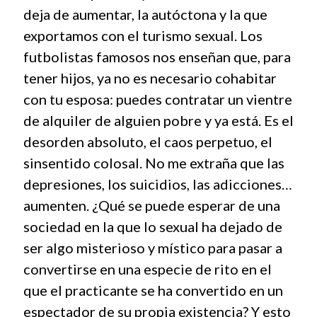
deja de aumentar, la autóctona y la que
exportamos con el turismo sexual. Los
futbolistas famosos nos enseñan que, para
tener hijos, ya no es necesario cohabitar
con tu esposa: puedes contratar un vientre
de alquiler de alguien pobre y ya está. Es el
desorden absoluto, el caos perpetuo, el
sinsentido colosal. No me extraña que las
depresiones, los suicidios, las adicciones…
aumenten. ¿Qué se puede esperar de una
sociedad en la que lo sexual ha dejado de
ser algo misterioso y místico para pasar a
convertirse en una especie de rito en el
que el practicante se ha convertido en un
espectador de su propia existencia? Y esto