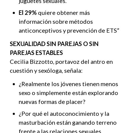
juguetes sexuales.
El 29%
quiere obtener más
información sobre métodos
anticonceptivos y prevención de ETS”
SEXUALIDAD SIN PAREJAS O SIN
PAREJAS ESTABLES
Cecilia Bizzotto, portavoz del antro en
cuestión y sexóloga, señala:
¿Realmente los jóvenes tienen menos
sexo o simplemente están explorando
nuevas formas de placer?
¿Por qué el autoconocimiento y la
masturbación están ganando terreno
frente a las relaciones sexuales