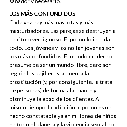
sanador y necesario.
LOS MÁS CONFUNDIDOS
Cada vez hay más mascotas y más
masturbadores. Las parejas se destruyen a
un ritmo vertiginoso. El porno lo inunda
todo. Los jóvenes y los no tan jóvenes son
los más confundidos. El mundo moderno
presume de ser un mundo libre, pero son
legión los pajilleros, aumenta la
prostitución (y, por consiguiente, la trata
de personas) de forma alarmante y
disminuye la edad de los clientes. Al
mismo tiempo, la adicción al porno es un
hecho constatable ya en millones de niños
en todo el planeta y la violencia sexual no