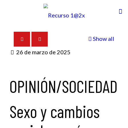
Show all
26 de marzo de 2025
OPINIÓN/SOCIEDAD
Sexo y cambios