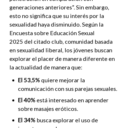
generaciones anteriores”. Sin embargo,
esto no significa que su interés por la
sexualidad haya disminuido. Según la
Encuesta sobre Educación Sexual
2025
del citado club,
comunidad basada
en sexualidad liberal, los jóvenes buscan
explorar el placer de manera diferente en
la actualidad de manera que:
El 53,5%
quiere mejorar la
comunicación con sus parejas sexuales.
El 40%
está interesado en aprender
sobre masajes eróticos.
El 34%
busca explorar el uso de