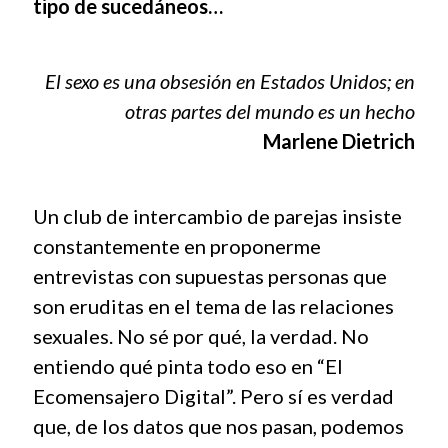
tipo de sucedáneos…
El sexo es una obsesión en Estados Unidos; en
otras partes del mundo es un hecho
Marlene Dietrich
Un club de intercambio de parejas insiste
constantemente en proponerme
entrevistas con supuestas personas que
son eruditas en el tema de las relaciones
sexuales. No sé por qué, la verdad. No
entiendo qué pinta todo eso en “El
Ecomensajero Digital”. Pero sí es verdad
que, de los datos que nos pasan, podemos