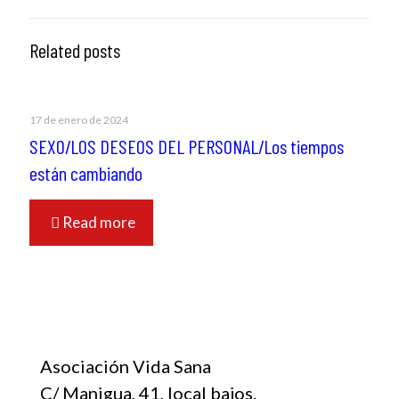
Related posts
17 de enero de 2024
SEXO/LOS DESEOS DEL PERSONAL/Los tiempos
están cambiando
Read more
Asociación Vida Sana
C/ Manigua, 41, local bajos.