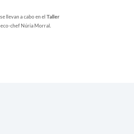
e llevan a cabo en el
Taller
a eco-chef Núria Morral.
ecoFlor de
ecoPastelito
Espelta
de Algarroba y
Sarraceno