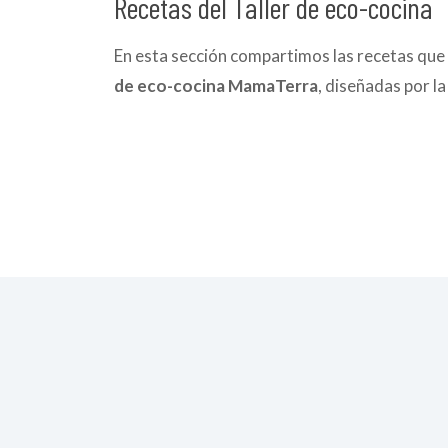
Recetas del Taller de eco-cocina
En esta sección compartimos las recetas que s
de eco-cocina MamaTerra
, diseñadas por l
ecoCóctel
ecoBarritas
energéticas