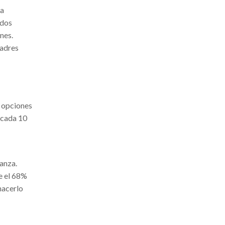
na
idos
nes.
padres
r opciones
 cada 10
ianza.
e el 68%
hacerlo