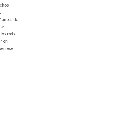
uchos
y
” antes de
one
 los más
r en
ben ese