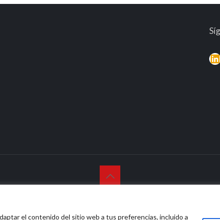
Sí
© 2026 Vidasana | All Rights Reserved
daptar el contenido del sitio web a tus preferencias, incluido a
o legal
Política de privacidad
Política de devolución mone