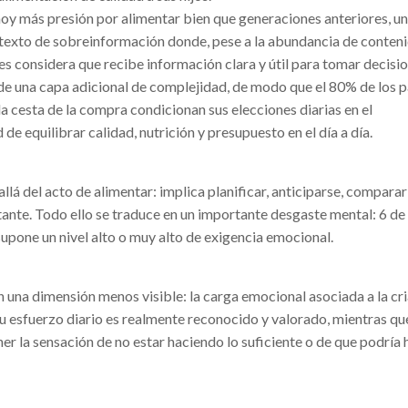
hoy más presión por alimentar bien que generaciones anteriores, u
ontexto de sobreinformación donde, pese a la abundancia de conten
es considera que recibe información clara y útil para tomar decisio
e una capa adicional de complejidad, de modo que el 80% de los 
la cesta de la compra condicionan sus elecciones diarias en el
de equilibrar calidad, nutrición y presupuesto en el día a día.
llá del acto de alimentar: implica planificar, anticiparse, compara
ante. Todo ello se traduce en un importante desgaste mental: 6 de
upone un nivel alto o muy alto de exigencia emocional.
 una dimensión menos visible: la carga emocional asociada a la cr
su esfuerzo diario es realmente reconocido y valorado, mientras qu
er la sensación de no estar haciendo lo suficiente o de que podría 