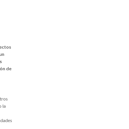
pectos
 un
s
ión de
tros
o la
lidades