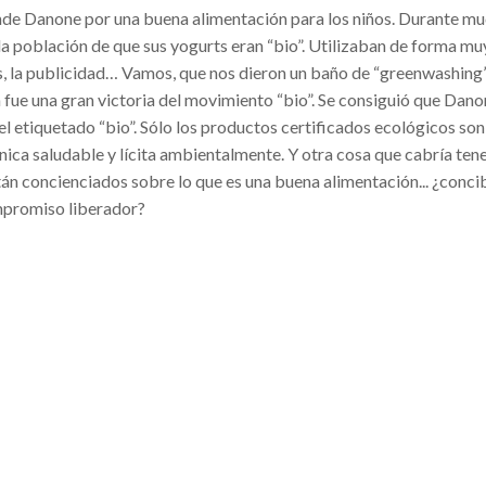
nde Danone por una buena alimentación para los niños. Durante m
la población de que sus yogurts eran “bio”. Utilizaban de forma mu
as, la publicidad… Vamos, que nos dieron un baño de “greenwashing
a fue una gran victoria del movimiento “bio”. Se consiguió que Dan
el etiquetado “bio”. Sólo los productos certificados ecológicos son
ica saludable y lícita ambientalmente. Y otra cosa que cabría tene
tán concienciados sobre lo que es una buena alimentación... ¿conci
promiso liberador?