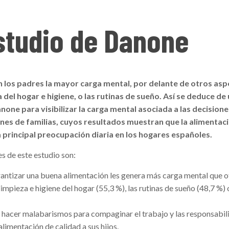
studio de Danone
en los padres la mayor carga mental, por delante de otros as
a del hogar e higiene, o las rutinas de sueño. Así se deduce de
one para visibilizar la carga mental asociada a las decisione
llones de familias, cuyos resultados muestran que la alimentac
a principal preocupación diaria en los hogares españoles.
es de este estudio son:
rantizar una buena alimentación les genera más carga mental que o
impieza e higiene del hogar (55,3 %), las rutinas de sueño (48,7 %) 
 hacer malabarismos para compaginar el trabajo y las responsabi
alimentación de calidad a sus hijos.