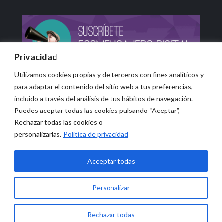
Privacidad
Utilizamos cookies propias y de terceros con fines analíticos y
para adaptar el contenido del sitio web a tus preferencias,
incluido a través del análisis de tus hábitos de navegación.
Puedes aceptar todas las cookies pulsando “Aceptar”,
Rechazar todas las cookies o
© 2026 Vidasana | All Rights Reserved
personalizarlas.
Política de privacidad
Aviso legal
Política de privacidad
Política de devolución monetaria
Acceptar todas
Personalizar
0
Rechazar todas