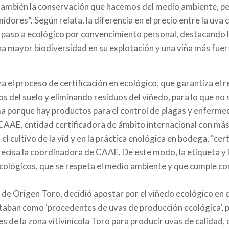
 también la conservación que hacemos del medio ambiente, p
idores”. Según relata, la diferencia en el precio entre la uva 
el paso a ecológico por convencimiento personal, destacando 
una mayor biodiversidad en su explotación y una viña más fue
a el proceso de certificación en ecológico, que garantiza el 
del suelo y eliminando residuos del viñedo, para lo que no 
 porque hay productos para el control de plagas y enfermeda
AAE, entidad certificadora de ámbito internacional con más d
el cultivo de la vid y en la práctica enológica en bodega, “ce
ecisa la coordinadora de CAAE. De este modo, la etiqueta y la
ológicos, que se respeta el medio ambiente y que cumple con 
de Origen Toro, decidió apostar por el viñedo ecológico en 
etaban como ‘procedentes de uvas de producción ecológica’, p
s de la zona vitivinícola Toro para producir uvas de calidad,