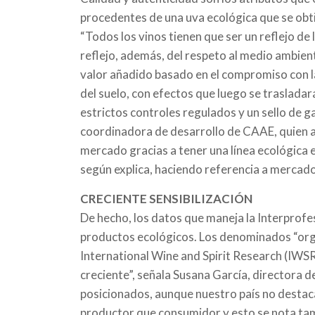
procedentes de una uva ecológica que se obt
“Todos los vinos tienen que ser un reflejo de 
reflejo, además, del respeto al medio ambien
valor añadido basado en el compromiso con la 
del suelo, con efectos que luego se trasladar
estrictos controles regulados y un sello de g
coordinadora de desarrollo de CAAE, quien ad
mercado gracias a tener una línea ecológica 
según explica, haciendo referencia a mercad
CRECIENTE SENSIBILIZACIÓN
De hecho, los datos que maneja la Interprofes
productos ecológicos. Los denominados “organ
International Wine and Spirit Research (IWS
creciente”, señala Susana García, directora 
posicionados, aunque nuestro país no destaca
productor que consumidor y esto se nota tamb