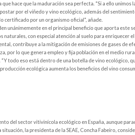
que hace que la maduración sea perfecta. “Si a ello unimos la
apostar por el viñedo y vino ecológico, además del sentimien
 certificado por un organismo oficial”, añade.
den unánimemente en el principal beneficio que aporta este se
 naturales, con especial atención al suelo para enriquecer el 
ental, contribuye a la mitigación de emisiones de gases de e
liza, por lo que genera empleo y fija población en el medio rur
 “Y todo eso está dentro de una botella de vino ecológico, q
a producción ecológica aumenta los beneficios del vino cons
ento del sector vitivinícola ecológico en España, aunque pa
a situación, la presidenta de la SEAE, Concha Fabeiro, consi