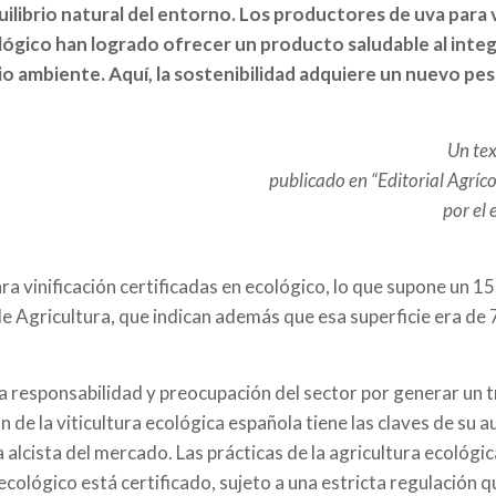
ibrio natural del entorno. Los productores de uva para vi
ógico han logrado ofrecer un producto saludable al integr
o ambiente. Aquí, la sostenibilidad adquiere un nuevo peso
Un tex
publicado en “Editorial Agríc
por el 
 vinificación certificadas en ecológico, lo que supone un 15%
 de Agricultura, que indican además que esa superficie era de
la responsabilidad y preocupación del sector por generar un 
n de la viticultura ecológica española tiene las claves de s
alcista del mercado. Las prácticas de la agricultura ecológic
cológico está certificado, sujeto a una estricta regulación 