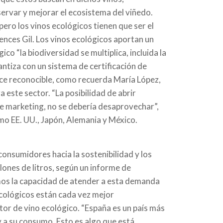
rvar y mejorar el ecosistema del viñedo.
 pero los vinos ecológicos tienen que ser el
ences Gil. Los vinos ecológicos aportan un
o “la biodiversidad se multiplica, incluida la
antiza con un sistema de certificación de
hace reconocible, como recuerda María López,
este sector. “La posibilidad de abrir
de marketing, no se debería desaprovechar”,
o EE. UU., Japón, Alemania y México.
consumidores hacia la sostenibilidad y los
ones de litros, según un informe de
mos la capacidad de atender a esta demanda
ecológicos están cada vez mejor
tor de vino ecológico. “España es un país más
 a su consumo. Esto es algo que está