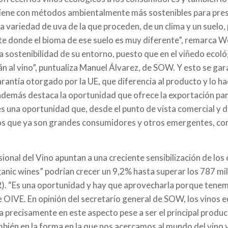
iene con métodos ambientalmente más sostenibles para prese
la variedad de uva de la que proceden, de un clima y un suelo,
te donde el bioma de ese suelo es muy diferente”, remarca W
sostenibilidad de su entorno, puesto que en el viñedo ecológic
án al vino”, puntualiza Manuel Álvarez, de SOW. Y esto se gar
arantía otorgado por la UE, que diferencia al producto y lo 
emás destaca la oportunidad que ofrece la exportación para 
es una oportunidad que, desde el punto de vista comercial y 
os que ya son grandes consumidores y otros emergentes, com
ional del Vino apuntan a una creciente sensibilización de los 
ic wines” podrían crecer un 9,2% hasta superar los 787 mill
R). “Es una oportunidad y hay que aprovecharla porque tene
de OIVE. En opinión del secretario general de SOW, los vinos 
 precisamente en este aspecto pese a ser el principal produc
ién en la forma en la que nos acercamos al mundo del vino y