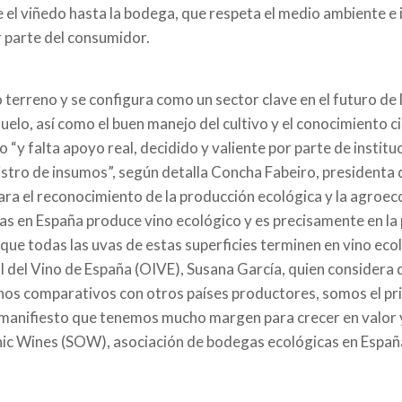
 el viñedo hasta la bodega, que respeta el medio ambiente e 
 parte del consumidor.
o terreno y se configura como un sector clave en el futuro de
uelo, así como el buen manejo del cultivo y el conocimiento ci
“y falta apoyo real, decidido y valiente por parte de institu
istro de insumos”, según detalla Concha Fabeiro, presidenta 
ara el reconocimiento de la producción ecológica y la agroec
gas en España produce vino ecológico y es precisamente en la
 todas las uvas de estas superficies terminen en vino ecológ
l del Vino de España (OIVE), Susana García, quien considera
inos comparativos con otros países productores, somos el pr
 manifiesto que tenemos mucho margen para crecer en valor y
nic Wines (SOW), asociación de bodegas ecológicas en Españ