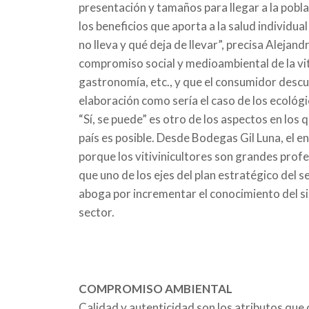
presentación y tamaños para llegar a la pob
los beneficios que aporta a la salud individua
no lleva y qué deja de llevar”, precisa Aleja
compromiso social y medioambiental de la viti
gastronomía, etc., y que el consumidor descu
elaboración como sería el caso de los ecológi
“Sí, se puede” es otro de los aspectos en lo
país es posible. Desde Bodegas Gil Luna, el 
porque los vitivinicultores son grandes prof
que uno de los ejes del plan estratégico del 
aboga por incrementar el conocimiento del sig
sector.
COMPROMISO AMBIENTAL
Calidad y autenticidad son los atributos que 