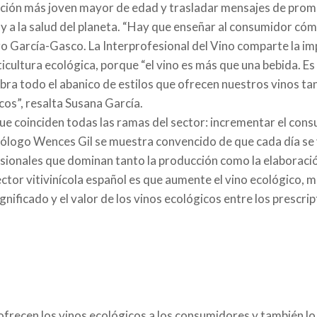
lación más joven mayor de edad y trasladar mensajes de prom
l y a la salud del planeta. “Hay que enseñar al consumidor cóm
ndro García-Gasco. La Interprofesional del Vino comparte la im
cultura ecológica, porque “el vino es más que una bebida. Es 
bra todo el abanico de estilos que ofrecen nuestros vinos tan
cos”, resalta Susana García.
s que coinciden todas las ramas del sector: incrementar el c
enólogo Wences Gil se muestra convencido de que cada día se 
esionales que dominan tanto la producción como la elaboració
sector vitivinícola español es que aumente el vino ecológico,
nificado y el valor de los vinos ecológicos entre los prescrip
ofrecen los vinos ecológicos a los consumidores y también lo