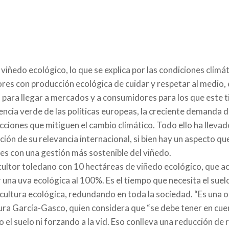
iñedo ecológico, lo que se explica por las condiciones climát
tores con producción ecológica de cuidar y respetar al medio, 
para llegar a mercados y a consumidores para los que este tip
dencia verde de las políticas europeas, la creciente demanda
iones que mitiguen el cambio climático. Todo ello ha llevado 
ión de su relevancia internacional, si bien hay un aspecto qu
ores con una gestión más sostenible del viñedo.
cultor toledano con 10 hectáreas de viñedo ecológico, que ac
 una uva ecológica al 100%. Es el tiempo que necesita el suelo 
cultura ecológica, redundando en toda la sociedad. “Es una o
a García-Gasco, quien considera que “se debe tener en cue
el suelo ni forzando a la vid. Eso conlleva una reducción de 