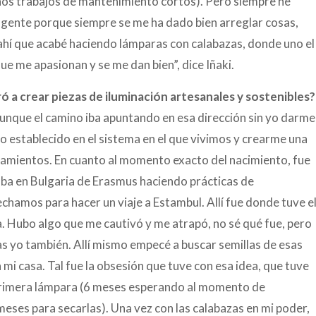
unos trabajos de mantenimiento cortos). Pero siempre he
 gente porque siempre se me ha dado bien arreglar cosas,
 ahí que acabé haciendo lámparas con calabazas, donde uno el
ue me apasionan y se me dan bien”, dice Iñaki.
ó a crear piezas de iluminación artesanales y sostenibles?
Aunque el camino iba apuntando en esa dirección sin yo darme
o establecido en el sistema en el que vivimos y crearme una
amientos. En cuanto al momento exacto del nacimiento, fue
ba en Bulgaria de Erasmus haciendo prácticas de
chamos para hacer un viaje a Estambul. Allí fue donde tuve e
. Hubo algo que me cautivó y me atrapó, no sé qué fue, pero
as yo también. Allí mismo empecé a buscar semillas de esas
 mi casa. Tal fue la obsesión que tuve con esa idea, que tuve
primera lámpara (6 meses esperando al momento de
 meses para secarlas). Una vez con las calabazas en mi poder,