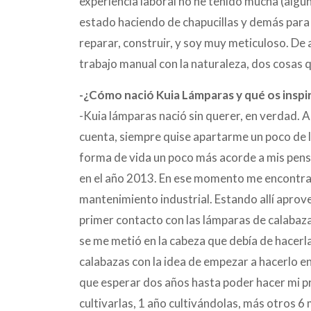
experiencia laboral no he tenido mucha (alg
estado haciendo de chapucillas y demás para
reparar, construir, y soy muy meticuloso. De
trabajo manual con la naturaleza, dos cosas q
-¿Cómo nació Kuia Lámparas y qué os inspir
-Kuia lámparas nació sin querer, en verdad. 
cuenta, siempre quise apartarme un poco de l
forma de vida un poco más acorde a mis pens
en el año 2013. En ese momento me encontra
mantenimiento industrial. Estando allí aprove
primer contacto con las lámparas de calabaza
se me metió en la cabeza que debía de hacerl
calabazas con la idea de empezar a hacerlo en
que esperar dos años hasta poder hacer mi 
cultivarlas, 1 año cultivándolas, más otros 6