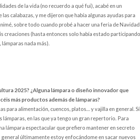
alidades de la vida (no recuerdo a qué fui), acabé en un
e las calabazas, y me dijeron que había algunas ayudas para
animé, sobre todo cuando probé a hacer una feria de Navidad
mis creaciones (hasta entonces solo había estado participand
5, lámparas nada más).
ultura 2025? ¿Alguna lámpara o diseño innovador que
ecéis más productos además de lámparas?
para alimentación, cuencos, platos... y vajilla en general. Sí
as lámparas, en las que ya tengo un gran repertorio. Para
na lámpara espectacular que prefiero mantener en secreto
r lo general últimamente estoy enfocándome en sacar nuevos