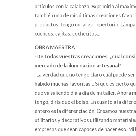
artículos con la calabaza, exprimirla al máxi
también una de mis últimas creaciones favori
productos, tengo un largo repertorio. Lámpara
cuencos, cajitas, cochecitos...
OBRA MAESTRA
-De todas vuestras creaciones, ¿cuál consi
mercado de la iluminación artesanal?
-La verdad que no tengo claro cuál puede se
habido muchas favoritas… Sí que es cierto q
que va saliendo día a día de mi taller. Ahora m
tengo, diría que el bolso. En cuanto a la dif
entero es la diferenciación. Creamos nuestra
utilitarios y decorativos utilizando material
empresas que sean capaces de hacer eso. Mi le