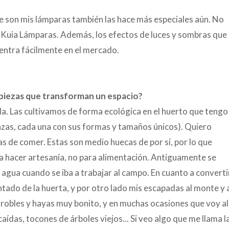
ue son mis lámparas también las hace más especiales aún. No
n Kuia Lámparas. Además, los efectos de luces y sombras que
entra fácilmente en el mercado.
 piezas que transforman un espacio?
a. Las cultivamos de forma ecológica en el huerto que tengo
azas, cada una con sus formas y tamaños únicos). Quiero
as de comer. Estas son medio huecas de por sí, por lo que
ra hacer artesanía, no para alimentación. Antiguamente se
 agua cuando se iba a trabajar al campo. En cuanto a converti
ntado de la huerta, y por otro lado mis escapadas al monte y 
 robles y hayas muy bonito, y en muchas ocasiones que voy all
ídas, tocones de árboles viejos... Si veo algo que me llama l