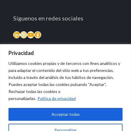
Síguenos en redes sociales
LinkedIn
Instagram
YouTube
Facebook
Privacidad
Utilizamos cookies propias y de terceros con fines analíticos y
para adaptar el contenido del sitio web a tus preferencias,
incluido a través del análisis de tus hábitos de navegación.
Puedes aceptar todas las cookies pulsando “Aceptar”,
Rechazar todas las cookies o
© 2026 Vidasana | All Rights Reserved
personalizarlas.
Política de privacidad
Aviso legal
Política de privacidad
Política de devolución monetaria
Acceptar todas
Personalizar