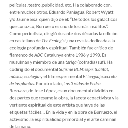
películas, teatro, publicidad, etc. Ha colaborado con,
entre muchos otros, Eduardo Paniagua, Robert Wyatt
y/o Jaume Sisa, quien dijo de él: “De todos los galácticos
que conozco, Burruezo es uno de los más insólitos”.
Como periodista, dirigió durante dos décadas la edición
en castellano de
The Ecologist
, una revista dedicada a la
ecología profunda y espiritual. También fue crítico de
flamenco de
ABC
Catalunya entre 1986 y 1998. Es
musulmán y miembro de una
tariqa
(cofradía) sufí. Ha
codirigido el documental
Sufisme BCN: espiritualitat,
música, ecologia
y el film experimental
El lenguaje secreto
de las plantas
. Por otro lado,
Las 3 vidas de Pedro
Burruezo
, de Jose López, es un documental dividido en
dos partes que resume la obra, la faceta ecoactivista y la
vertiente espiritual de este artista que huye de las
etiquetas fáciles… En la vida y en la obra de Burruezo, el
activismo, la espiritualidad primordial y el arte caminan
de la mano.