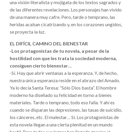
una visión literalista y mojigata de los textos sagrados y
de las diferentes revelaciones. Los personajes han vivido
de una manera muy cafre. Pero, tarde o temprano, las
heridas acaban cicatrizando y, en los corazones ungidos,
se proyecta la luz.
EL DIFÍCIL CAMINO DEL BIENESTAR
-Los protagonistas de tu novela, a pesar de la
hostilidad con que les trata la sociedad moderna,
consiguen cierto bienestar…
-Sí. Hay que abrir ventanas a la esperanza. Y, de hecho,
nuestra única esperanza reside en el abrazo del Amado.
Ya lo decía Santa Teresa: “Sólo Dios basta”. El hombre
moderno ha diseñado su felicidad en torno a bienes
materiales. Tarde o temprano, todo eso falla. Y ahí es
cuando se disparan las depresiones, las tasas de suicidio,
los cánceres, etc. El malestar… Sí. Los protagonistas de
esta novela llegan a una cierta plenitud en un mundo
hostil. Pero todos sus logros han llegado gracias al