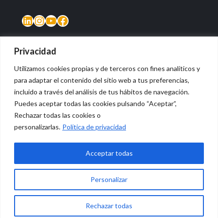
LinkedIn
Instagram
YouTube
Facebook
Privacidad
Utilizamos cookies propias y de terceros con fines analíticos y
para adaptar el contenido del sitio web a tus preferencias,
incluido a través del análisis de tus hábitos de navegación.
Puedes aceptar todas las cookies pulsando “Aceptar”,
Rechazar todas las cookies o
© 2026 Vidasana | All Rights Reserved
personalizarlas.
Política de privacidad
Aviso legal
Política de privacidad
Política de devolución monetaria
Acceptar todas
Personalizar
0
Rechazar todas