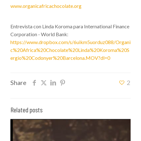
www.organicafricachocolate.org
Entrevista con Linda Koroma para International Finance
Corporation - World Bank:
https://www.dropbox.com/s/6uikm5uorduz088/Organi
c%20Africa%20Chocolate%20Linda%20Koroma%20S
ergio%20Codonyer%20Barcelona.MOV?dl=0
Share
2
Related posts