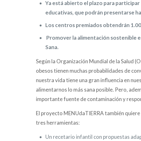
Ya está abierto el plazo para participa
educativas, que podrán presentarse h
Los centros premiados obtendrán 1.000
Promover la alimentación sostenible e
Sana.
Según la Organización Mundial de la Salud (OM
obesos tienen muchas probabilidades de conv
nuestra vida tiene una gran influencia en nue
alimentarnos lo más sana posible. Pero, ademá
importante fuente de contaminación y respon
El proyecto MENUdaTIERRA también quiere cont
tres herramientas:
Un recetario infantil con propuestas adap