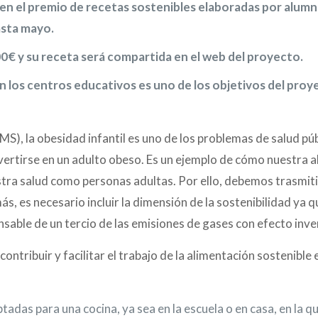
r en el premio de recetas sostenibles elaboradas por alum
asta mayo.
€ y su receta será compartida en el web del proyecto.
n los centros educativos es uno de los objetivos del pr
S), la obesidad infantil es uno de los problemas de salud públ
ertirse en un adulto obeso. Es un ejemplo de cómo nuestra a
stra salud como personas adultas. Por ello, debemos trasmitir
s, es necesario incluir la dimensión de la sostenibilidad ya 
sable de un tercio de las emisiones de gases con efecto inv
ribuir y facilitar el trabajo de la alimentación sostenible 
tadas para una cocina, ya sea en la escuela o en casa, en la q