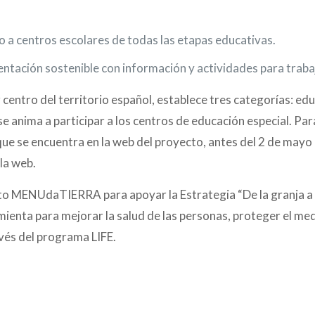
o a centros escolares de todas las etapas educativas.
ntación sostenible con información y actividades para trabaj
centro del territorio español, establece tres categorías: educ
 anima a participar a los centros de educación especial. Para
que se encuentra en la web del proyecto, antes del 2 de may
 la web.
to MENUdaTIERRA para apoyar la Estrategia “De la granja a l
ienta para mejorar la salud de las personas, proteger el medi
avés del programa LIFE.