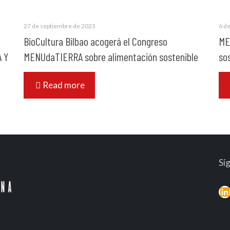
27 de septiembre de 2023
6 d
BioCultura Bilbao acogerá el Congreso
ME
 Y
MENUdaTIERRA sobre alimentación sostenible
so
Read more
Sí
L