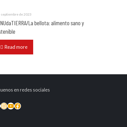
e septiembre de 2023
NUdaTIERRA/La bellota: alimento sano y
stenible
Read more
guenos en redes sociales
inkedIn
Instagram
YouTube
Facebook