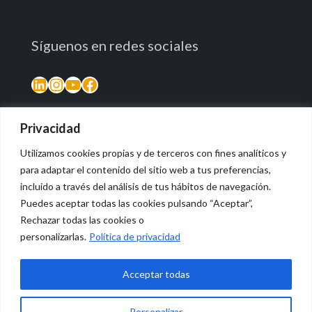
Síguenos en redes sociales
LinkedIn
Instagram
YouTube
Facebook
Privacidad
Utilizamos cookies propias y de terceros con fines analíticos y
para adaptar el contenido del sitio web a tus preferencias,
incluido a través del análisis de tus hábitos de navegación.
Puedes aceptar todas las cookies pulsando “Aceptar”,
Rechazar todas las cookies o
© 2026 Vidasana | All Rights Reserved
personalizarlas.
Política de privacidad
Aviso legal
Política de privacidad
Política de devolución monetaria
Acceptar todas
Personalizar