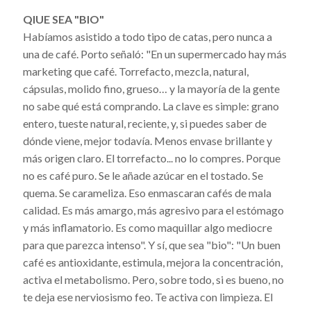
QIUE SEA "BIO"
Habíamos asistido a todo tipo de catas, pero nunca a
una de café. Porto señaló: "En un supermercado hay más
marketing que café. Torrefacto, mezcla, natural,
cápsulas, molido fino, grueso… y la mayoría de la gente
no sabe qué está comprando. La clave es simple: grano
entero, tueste natural, reciente, y, si puedes saber de
dónde viene, mejor todavía. Menos envase brillante y
más origen claro. El torrefacto... no lo compres. Porque
no es café puro. Se le añade azúcar en el tostado. Se
quema. Se carameliza. Eso enmascaran cafés de mala
calidad. Es más amargo, más agresivo para el estómago
y más inflamatorio. Es como maquillar algo mediocre
para que parezca intenso". Y sí, que sea "bio": "Un buen
café es antioxidante, estimula, mejora la concentración,
activa el metabolismo. Pero, sobre todo, si es bueno, no
te deja ese nerviosismo feo. Te activa con limpieza. El