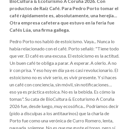
BioCultura & Ecoturismo A Coruña 2026. Con
productos de Raíz Café. Para Pedro Porto tomar el
café rápidamente es, absolutamente, una herejía...
Otra empresa cafetera que estuvo en la feria fue
Cafés Lúa, una firma gallega.
Pedro Porto nos habló de estoicismo. Vaya... Nunca lo
había relacionado con el café. Porto señaló: "Tiene todo
que ver. El café es una excusa. El estoicismo es la actitud.
Un buen café te obliga a parar. A esperar. A olerlo. A no
ir con prisa. Y eso hoy en día ya es casi revolucionario. El
estoicismo no es vivir serio, es vivir presente. Y si haces
un café con conciencia, sin móvil, sin notificaciones…
eso ya es práctica estoica. No es la bebida. Es cómo la
tomas". Su cata de BioCultura & Ecoturismo A Coruña
2026 fue, desde luego, muy ecosófica... Podríamos decir
(pido a disculpas a los antitaurinos) que la charla de
Porto fue como una verónica de Curro Romero, lenta,
pausada, solemne. No es que me guste el toreo, pero sí