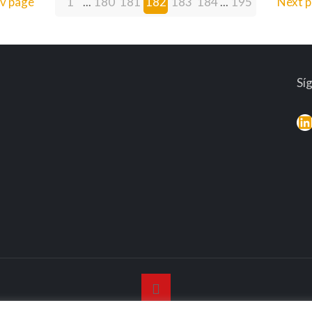
v page
1
...
180
181
182
183
184
...
195
Next 
Sí
L