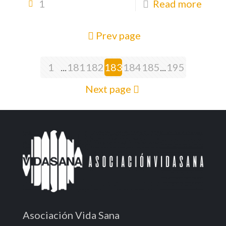
1
Read more
Prev page
1
...
181
182
183
184
185
...
195
Next page
Asociación Vida Sana