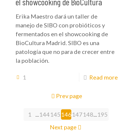
el showcooking de BioCultura
Erika Maestro dará un taller de
manejo de SIBO con probióticos y
fermentados en el showcooking de
BioCultura Madrid. SIBO es una
patología que no para de crecer entre
la población.
1
Read more
Prev page
1
...
144
145
146
147
148
...
195
Next page