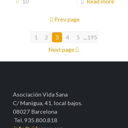
10
Read more
Prev page
1
2
3
4
5
...
195
Next page
Asociación Vida Sana
C/ Manigua, 41, local bajos.
08027 Barcelona
Tel. 935.800.818